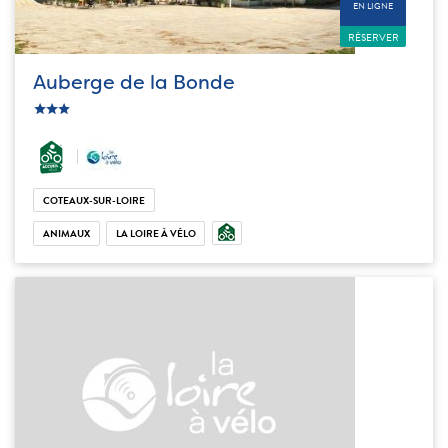
EN LIGNE
RÉSERVER
Auberge de la Bonde
c_star
ic_star
ic_star
COTEAUX-SUR-LOIRE
ANIMAUX
LA LOIRE À VÉLO