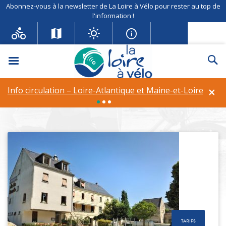
Abonnez-vous à la newsletter de La Loire à Vélo pour rester au top de
l'information !
Menu
Re
Communes
×
Info circulation – Loire-Atlantique et Maine-et-Loire
fil d'Ariane
Un itinéraire de 900 km au bord de la Loire
Communes
TARIFS