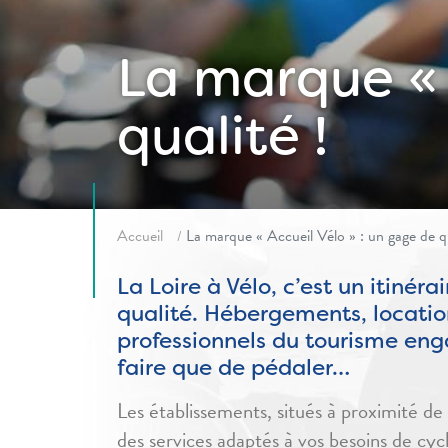
La marque « 
qualité !
Fil d'ariane
Accueil
La marque « Accueil Vélo » : un gage de qu
La Loire à Vélo, c’est un itinér
qualité. Hébergements, locations
professionnels du tourisme enga
faire que de pédaler…
Les établissements, situés à proximité de 
des services adaptés à vos besoins de cyc