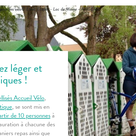
pour les vélo© Ethic Etapes - Lac de Maine - ANGERS
z léger et
tiques !
llisés Accueil Vélo
,
tique
, se sont mis en
partir de 10 personnes
à
stauration à chacune des
aniers repas ainsi que