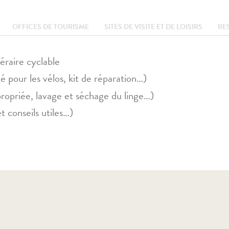
OFFICES DE TOURISME
SITES DE VISITE ET DE LOISIRS
RE
éraire cyclable
pour les vélos, kit de réparation…)
propriée, lavage et séchage du linge…)
t conseils utiles…)