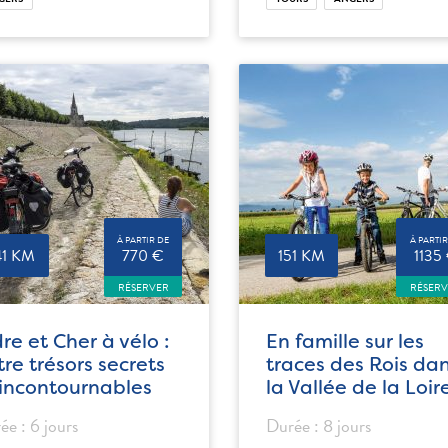
À PARTIR DE
À PARTIR
41 KM
770 €
151 KM
1135
RÉSERVER
RÉSER
dre et Cher à vélo :
En famille sur les
tre trésors secrets
traces des Rois da
 incontournables
la Vallée de la Loir
ée : 6 jours
Durée : 8 jours