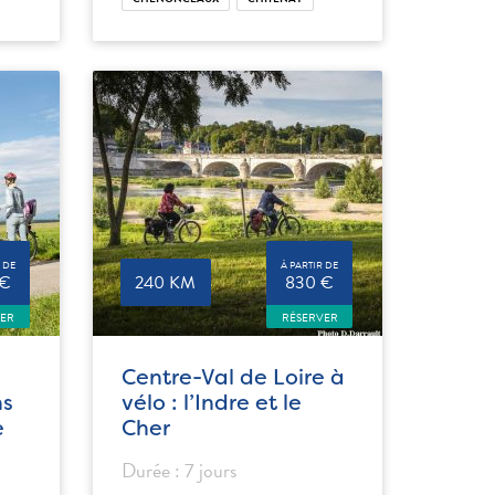
 DE
À PARTIR DE
 €
240 KM
830 €
VER
RÉSERVER
Centre-Val de Loire à
ns
vélo : l’Indre et le
e
Cher
Durée : 7 jours