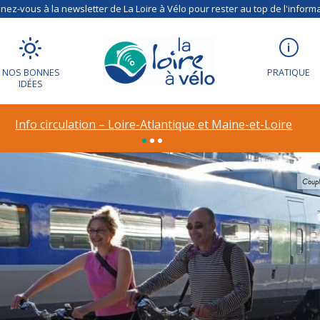
ez-vous à la newsletter de La Loire à Vélo pour rester au top de l'informa
NOS BONNES
PRATIQUE
IDÉES
Info circulation – Déviation à Vineuil (41)
Coupl