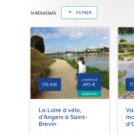
filter_list
FILTRER
51 RÉSULTATS
À PARTIR DE
176 KM
495 €
1
RÉSERVER
La Loire à vélo,
Va
d’Angers à Saint-
mo
Brevin
d’