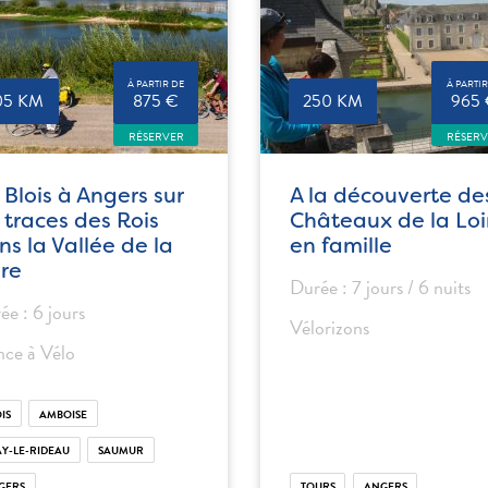
À PARTIR DE
À PARTIR
05 KM
875 €
250 KM
965
RÉSERVER
RÉSER
 Blois à Angers sur
A la découverte de
s traces des Rois
Châteaux de la Loi
ns la Vallée de la
en famille
ire
Durée : 7 jours / 6 nuits
ée : 6 jours
Vélorizons
nce à Vélo
IS
AMBOISE
AY-LE-RIDEAU
SAUMUR
GERS
TOURS
ANGERS