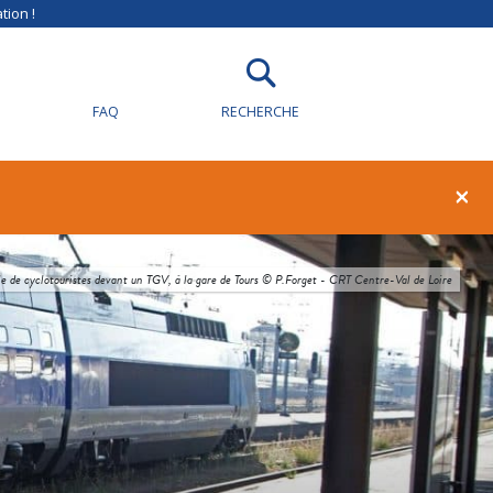
tion !
FAQ
RECHERCHE
×
e de cyclotouristes devant un TGV, à la gare de Tours © P.Forget - CRT Centre-Val de Loire