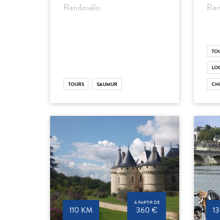
Randovélo
Ran
TO
LO
TOURS
SAUMUR
CH
À PARTIR DE
110 KM
360 €
1