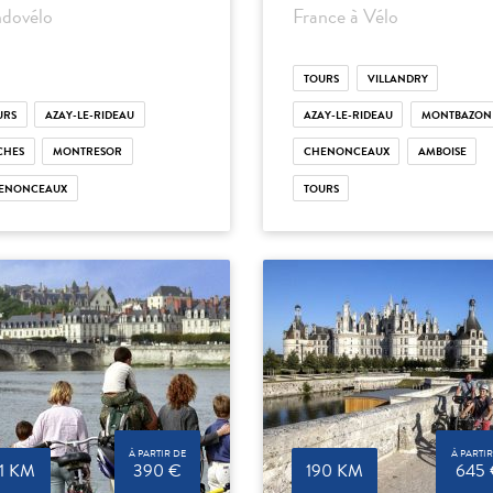
dovélo
France à Vélo
TOURS
VILLANDRY
URS
AZAY-LE-RIDEAU
AZAY-LE-RIDEAU
MONTBAZON
CHES
MONTRESOR
CHENONCEAUX
AMBOISE
ENONCEAUX
TOURS
À PARTIR DE
À PARTIR
31 KM
390 €
190 KM
645