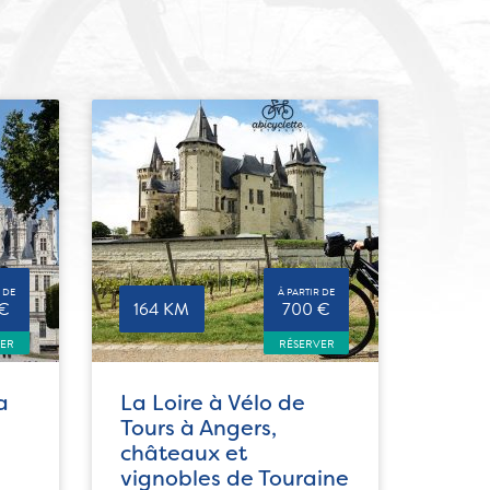
 DE
À PARTIR DE
 €
164 KM
700 €
VER
RÉSERVER
a
La Loire à Vélo de
Tours à Angers,
châteaux et
vignobles de Touraine