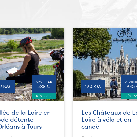
À PARTIR DE
À PARTIR
72 KM
588 €
190 KM
945
RÉSERVER
RÉSER
llée de la Loire en
Les Châteaux de L
de détente –
Loire à vélo et en
Orléans à Tours
canoë