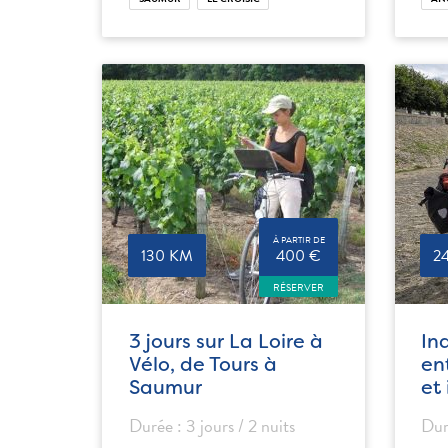
À PARTIR DE
130 KM
400 €
2
RÉSERVER
3 jours sur La Loire à
In
Vélo, de Tours à
en
Saumur
et
Durée : 3 jours / 2 nuits
Dur