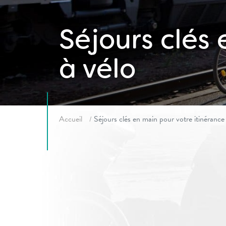
Séjours clés
à vélo
Fil d'ariane
Accueil
Séjours clés en main pour votre itinérance