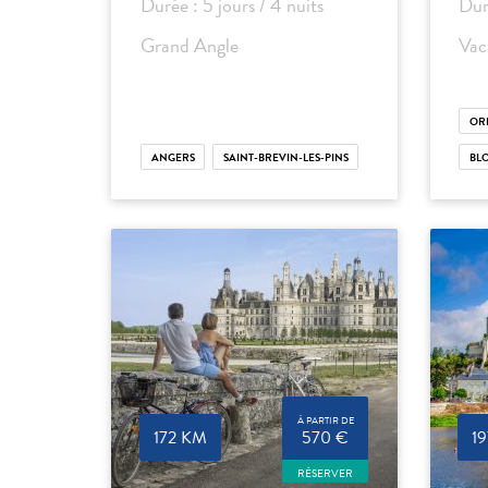
Durée : 5 jours / 4 nuits
Dur
Grand Angle
Vac
OR
ANGERS
SAINT-BREVIN-LES-PINS
BLO
À PARTIR DE
172 KM
570 €
1
RÉSERVER