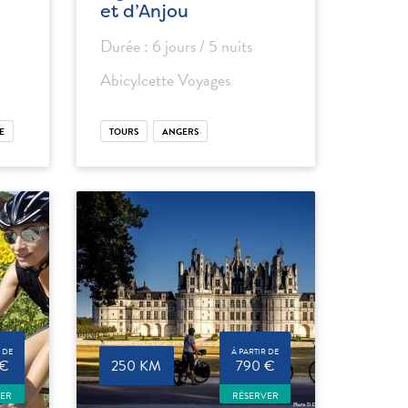
et d’Anjou
Durée : 6 jours / 5 nuits
Abicylcette Voyages
E
TOURS
ANGERS
 DE
À PARTIR DE
 €
250 KM
790 €
VER
RÉSERVER