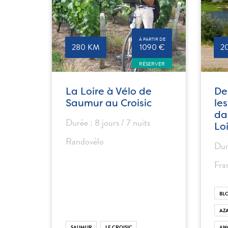
À PARTIR DE
280 KM
1090 €
2
RÉSERVER
La Loire à Vélo de
De
Saumur au Croisic
le
da
Durée : 8 jours / 7 nuits
Lo
Randovélo
Dur
Fra
BLO
AZ
SAUMUR
LE CROISIC
AN