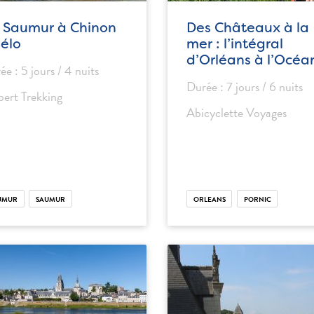
 Saumur à Chinon
Des Châteaux à la
vélo
mer : l’intégral
d’Orléans à l’Océa
ée : 5 jours / 4 nuits
Durée : 7 jours / 6 nuits
ibert Trekking
Abicyclette Voyages
UMUR
SAUMUR
ORLEANS
PORNIC