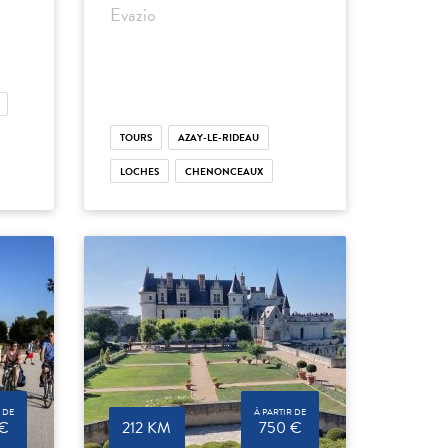
Evazio
TOURS
AZAY-LE-RIDEAU
LOCHES
CHENONCEAUX
 DE
À PARTIR DE
 €
212 KM
750 €