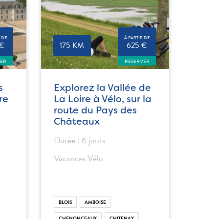
 DE
À PARTIR DE
 €
175 KM
625 €
VER
RÉSERVER
s
Explorez la Vallée de
re
La Loire à Vélo, sur la
route du Pays des
Châteaux
Durée : 6 jours
Vacances Vélo
BLOIS
AMBOISE
CHENONCEAUX
CHITENAY