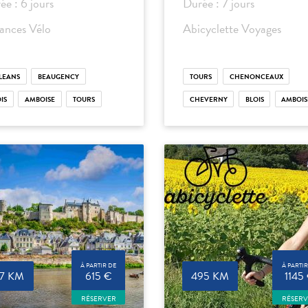
ée : 6 jours
Durée : 7 jours
ances Vélo
Abicyclette Voyages
LEANS
BEAUGENCY
TOURS
CHENONCEAUX
IS
AMBOISE
TOURS
CHEVERNY
BLOIS
AMBOIS
À PARTIR DE
À PARTIR
97 KM
615 €
495 KM
1145
RÉSERVER
RÉSER