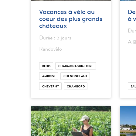
Vacances à vélo au
De
coeur des plus grands
à 
châteaux
Dur
Durée : 5 jours
All
Randovélo
BLOIS
CHAUMONT-SUR-LOIRE
AMBOISE
CHENONCEAUX
CHEVERNY
CHAMBORD
SA