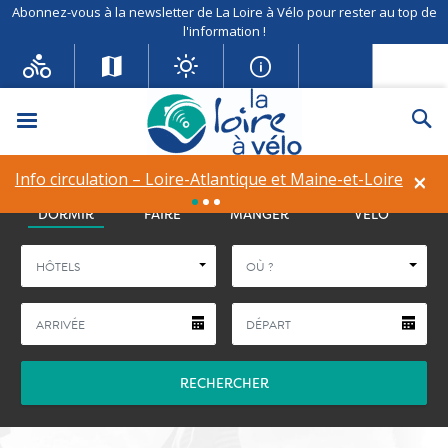
Abonnez-vous à la newsletter de La Loire à Vélo pour rester au top de
l'information !
Menu
Re
×
Info circulation – Déviation à Vineuil (41)
La Loire à Vélo
OÙ
QUE
OÙ
SERVICES
DORMIR
FAIRE
MANGER
VÉLO
HÔTELS
OÙ ?
RECHERCHER