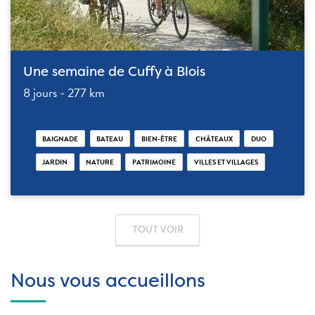
Une semaine de Cuffy à Blois
8 jours - 277 km
BAIGNADE
BATEAU
BIEN-ÊTRE
CHÂTEAUX
DUO
JARDIN
NATURE
PATRIMOINE
VILLES ET VILLAGES
TOUT VOIR
Nous vous accueillons