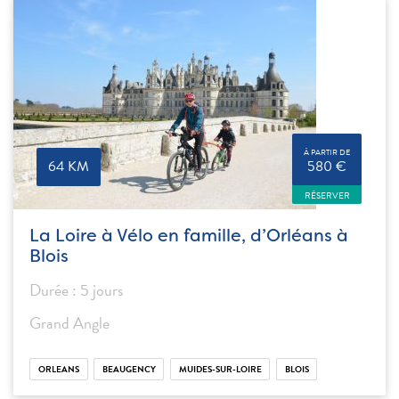
À PARTIR DE
64 KM
580 €
RÉSERVER
La Loire à Vélo en famille, d’Orléans à
Blois
Durée : 5 jours
Grand Angle
ORLEANS
BEAUGENCY
MUIDES-SUR-LOIRE
BLOIS