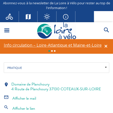
Abonnez-vous à la newsletter de La Loire à Vélo pour rester au top de
l'information !
Domaine de Planchoury
Menu
Re
×
Info circulation – Loire-Atlantique et Maine-et-Loire
Fil d'ariane
Accueil
Hébergements locatifs
Domaine de Planchoury
PRATIQUE
Domaine de Planchoury
location_on
4 Route de Planchoury 37130 COTEAUX-SUR-LOIRE
mail_outline
Afficher le mail
search
Afficher le lien