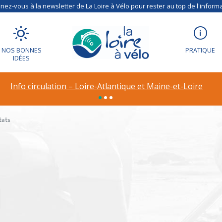
ez-vous à la newsletter de La Loire à Vélo pour rester au top de l'informa
NOS BONNES
PRATIQUE
IDÉES
 votre recherche
Info circulation – Loire-Atlantique et Maine-et-Loire
tats