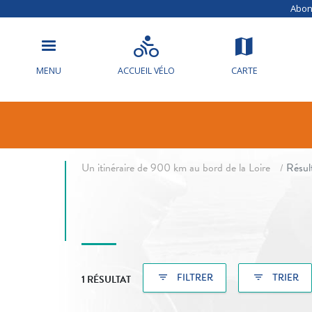
Abonn
MENU
ACCUEIL VÉLO
CARTE
Résultats de
fil d'Ariane
Un itinéraire de 900 km au bord de la Loire
Résul
filter_list
filter_list
FILTRER
TRIER
1 RÉSULTAT