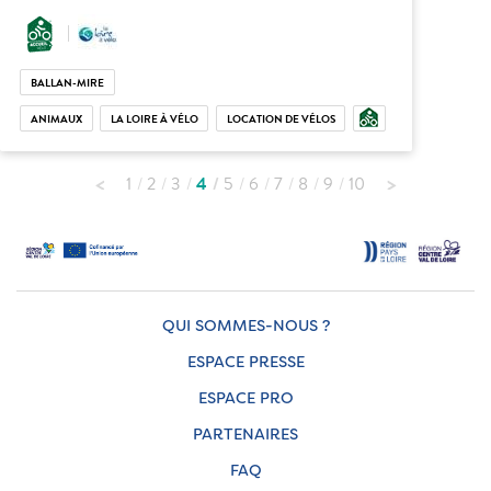
BALLAN-MIRE
ANIMAUX
LA LOIRE À VÉLO
LOCATION DE VÉLOS
1
2
3
4
5
6
7
8
9
10
QUI SOMMES-NOUS ?
ESPACE PRESSE
ESPACE PRO
PARTENAIRES
FAQ