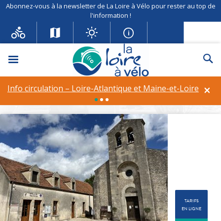
Abonnez-vous à la newsletter de La Loire à Vélo pour rester au top de
l'information !
Office de Tourisme
Menu
Re
Langeais-Bourgueil-Val de
Loire (Bourgueil)
×
Info circulation – Loire-Atlantique et Maine-et-Loire
labels :
Handicap auditif
TARIFS
EN LIGNE