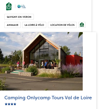
SAVIGNY-EN-VERON
ANIMAUX
LA LOIRE À VÉLO
LOCATION DE VÉLOS
Camping Onlycamp Tours Val de Loire
star
c_star
ic_star
ic_star