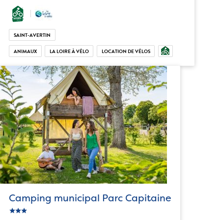
SAINT-AVERTIN
ANIMAUX
LA LOIRE À VÉLO
LOCATION DE VÉLOS
Camping municipal Parc Capitaine
star
c_star
ic_star