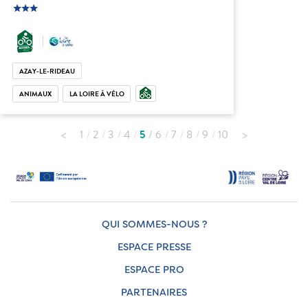
star
c_star
ic_star
AZAY-LE-RIDEAU
ANIMAUX
LA LOIRE À VÉLO
1
2
3
4
5
6
7
8
9
10
QUI SOMMES-NOUS ?
ESPACE PRESSE
ESPACE PRO
PARTENAIRES