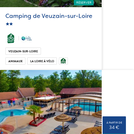
RÉSERVER
Camping de Veuzain-sur-Loire
star
c_star
VEUZAIN-SUR-LOIRE
ANIMAUX
LA LOIRE À VÉLO
À PARTIR DE
34 €