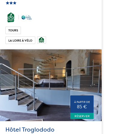
star
c_star
ic_star
TOURS
LA LOIRE À VÉLO
À PARTIR DE
85 €
RÉSERVER
Hôtel Troglododo