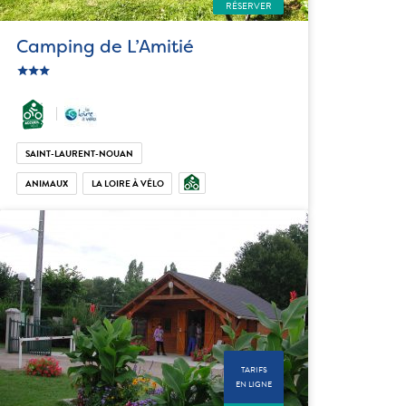
RÉSERVER
Camping de L’Amitié
star
c_star
ic_star
SAINT-LAURENT-NOUAN
ANIMAUX
LA LOIRE À VÉLO
TARIFS
EN LIGNE