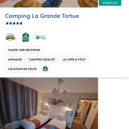
RÉSERVER
Camping La Grande Tortue
star
c_star
ic_star
ic_star
ic_star
CANDE-SUR-BEUVRON
ANIMAUX
CAMPING QUALITÉ
LA LOIRE À VÉLO
LOCATION DE VÉLOS