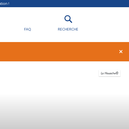
tion !
FAQ
RECHERCHE
×
La Houache©