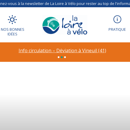
ez-vous à la newsletter de La Loire à Vélo pour rester au top de l'informa
NOS BONNES
PRATIQUE
IDÉES
Info circulation – Déviation à Vineuil (41)