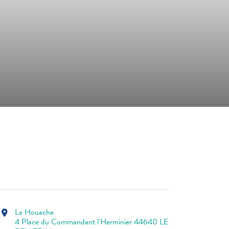
La Houache
location_on
4 Place du Commandant l'Herminier 44640 LE