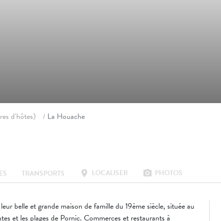
res d'hôtes)
La Houache
LOCALISER
PHOTOS
location_on
photo_camera
ES
TRANSPORTS
eur belle et grande maison de famille du 19ème siècle, située au
tes et les plages de Pornic. Commerces et restaurants à