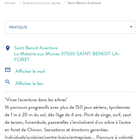
Fil d'ariane
Accueil
Sites et loisirs pour jeunes
Saint Benoit Aventure
PRATIQUE
Saint Benoit Aventure
location_on
La Metairie aux Moines 37500 SAINT-BENOIT-LA-
FORET
mail_outline
Afficher le mail
search
Afficher le lien
"Vivez l'aventure dans les arbres"
16 parcours progressifs avec plus de 150 jeux aériens, tyroliennes
de 1 m à 20 m du sol, dès l'âge de 4 ans. Pont de singe, surf, saut
de tarzan, funambule, passerelles s’enchaînent d'un arbre à l'autre
en foret de Chinon. Sensations et émotions garanties.
Individuels/scolaires/centre loisirs/entreprises... Parcours à volonté