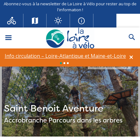
Abonnez-vous à la newsletter de La Loire à Vélo pour rester au top de
l'information !
Menu
Re
×
Info circulation – Loire-Atlantique et Maine-et-Loire
Crédit J-Damien Bonnefoy
Saint Benoit Aventure
Accrobranche
Parcours dans les arbres