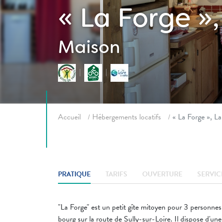
« La Forge »
Maison
Fil d'ariane
Accueil
Hébergements locatifs
« La Forge », L
PRATIQUE
TARIFS
OUVERTURE
SERVIC
"La Forge" est un petit gîte mitoyen pour 3 personne
bourg sur la route de Sully-sur-Loire. Il dispose d'un