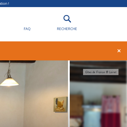
tion !
FAQ
RECHERCHE
×
Gîtes de France ® Loiret