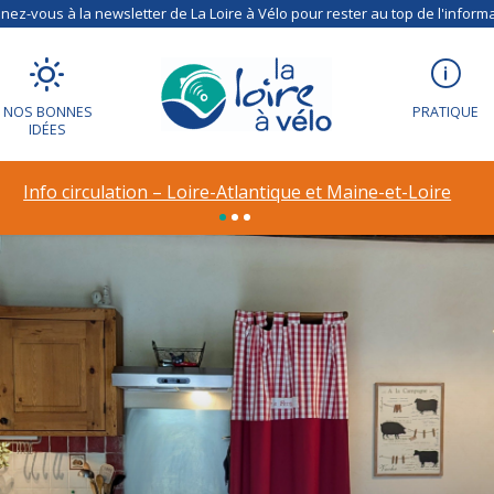
ez-vous à la newsletter de La Loire à Vélo pour rester au top de l'informa
NOS BONNES
PRATIQUE
IDÉES
Info circulation – Loire-Atlantique et Maine-et-Loire