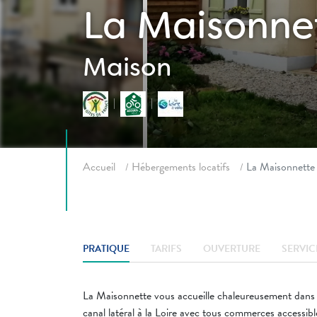
La Maisonne
Maison
Fil d'ariane
Accueil
Hébergements locatifs
La Maisonnette
PRATIQUE
TARIFS
OUVERTURE
SERVIC
La Maisonnette vous accueille chaleureusement dans u
canal latéral à la Loire avec tous commerces accessibl