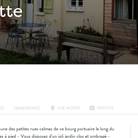
tte
LOCALISER
PHOTOS
location_on
photo_camera
ES
TRANSPORTS
ne des petites rues calmes de ce bourg portuaire le long du
es à pied - Vous disposez d'un joli jardin clos et ombragé -