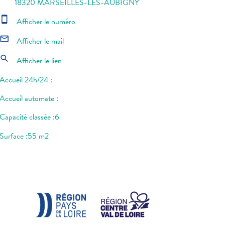
18320 MARSEILLES-LES-AUBIGNY
smartphone
Afficher le numéro
mail_outline
Afficher le mail
search
Afficher le lien
Accueil 24h/24 :
Accueil automate :
Capacité classée :6
Surface :55 m2