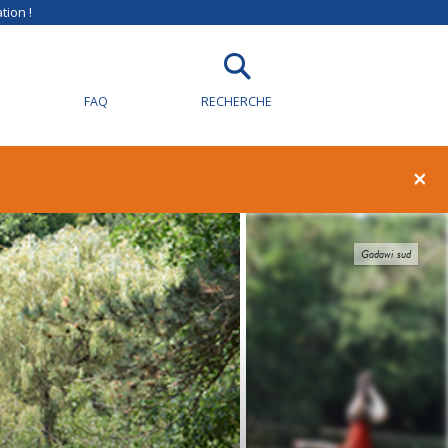
tion !
FAQ
RECHERCHE
×
Gadawi sud