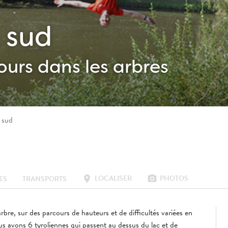
 sud
ours dans les arbres
 sud
LOCALISER
PHOTOS
location_on
photo_camera
ES
TRANSPORTS
re, sur des parcours de hauteurs et de difficultés variées en
us avons 6 tyroliennes qui passent au dessus du lac et de