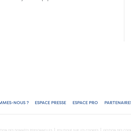
MMES-NOUS ?
ESPACE PRESSE
ESPACE PRO
PARTENAIRE
CTION DES DONNÉES PERSONNELLES
POLITIQUE SUR LES COOKIES
GESTION DES COOK