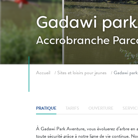
Gadawi park
Accrobranche
Parc
Fil d'ariane
Accueil
Sites et loisirs pour jeunes
Gadawi park
PRATIQUE
TARIFS
OUVERTURE
SERVIC
À Gadawi Park Aventure, vous évoluerez d’arbre en arb
toute sécurité grâce à notre ligne de vie continue. No