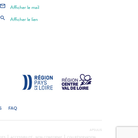
mail_outline
Afficher le mail
search
Afficher le lien
S
FAQ
APSULIS
IES
ACCESSIBILITÉ : NON CONFORME
CGU RÉSERVATION