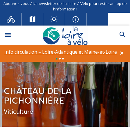
Abonnez-vous à la newsletter de La Loire à Vélo pour rester au top de
l'information !
Menu
Re
×
Info circulation – Loire-Atlantique et Maine-et-Loire
CHÂTEAU DE LA PICHONNIÈRE©
CHÂTEAU DE LA
PICHONNIÈRE
Viticulture