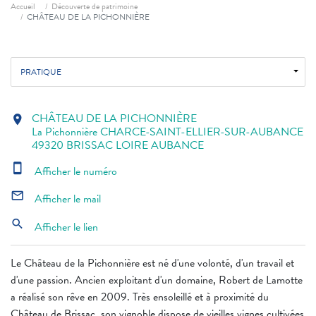
Fil d'ariane
Accueil
Découverte de patrimoine
CHÂTEAU DE LA PICHONNIÈRE
PRATIQUE
CHÂTEAU DE LA PICHONNIÈRE
location_on
La Pichonnière CHARCE-SAINT-ELLIER-SUR-AUBANCE
49320 BRISSAC LOIRE AUBANCE
smartphone
Afficher le numéro
mail_outline
Afficher le mail
search
Afficher le lien
Le Château de la Pichonnière est né d'une volonté, d'un travail et
d'une passion. Ancien exploitant d'un domaine, Robert de Lamotte
a réalisé son rêve en 2009. Très ensoleillé et à proximité du
Château de Brissac, son vignoble dispose de vieilles vignes cultivées