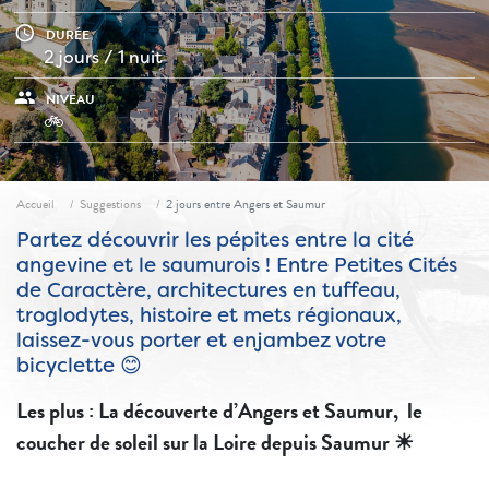
access_time
DURÉE
2 jours / 1 nuit
people
NIVEAU
🚲
Fil d'ariane
Accueil
Suggestions
2 jours entre Angers et Saumur
Partez découvrir les pépites entre la cité
angevine et le saumurois ! Entre Petites Cités
de Caractère, architectures en tuffeau,
troglodytes, histoire et mets régionaux,
laissez-vous porter et enjambez votre
bicyclette 😊
Les plus :
La découverte d’Angers
et Saumur
,
le
coucher de soleil sur la Loire depuis Saumur
☀