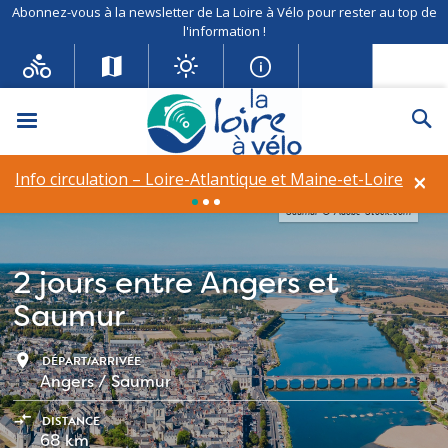
Abonnez-vous à la newsletter de La Loire à Vélo pour rester au top de
l'information !
Menu
Re
×
Info circulation – Loire-Atlantique et Maine-et-Loire
Saumur © Adobe-Stock.com
2 jours entre Angers et
Saumur
place
DÉPART/ARRIVÉE
Angers / Saumur
compare_arrows
DISTANCE
68 km