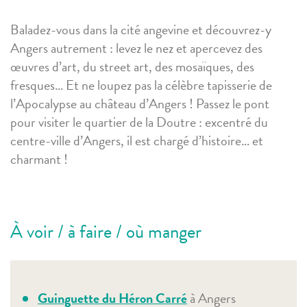
B
alad
ez-vous
dans la cité angevine
et découvrez-y
Angers autrement :
levez
l
e nez et
apercevez des
œuvres d’art, du
street
art, des mosaïques,
des
fresques…
E
t
ne loupez pas
la célèbre tapisserie de
l’Apocalypse au château d’Angers
!
Passez le pont
pour visiter le quartier de la
Doutre
: excentré du
centre-ville d’Angers, il est chargé d’histoire
… et
charmant !
À voir / à faire / où manger
Guinguette du Héron Carré
à Angers