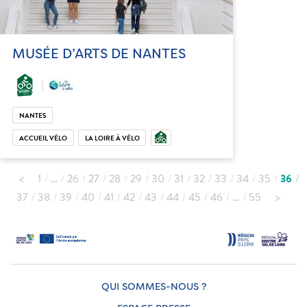
MUSÉE D’ARTS DE NANTES
NANTES
ACCUEIL VÉLO
LA LOIRE À VÉLO
1
…
26
27
28
29
30
31
32
33
34
35
36
37
38
39
40
41
42
43
44
45
46
…
55
QUI SOMMES-NOUS ?