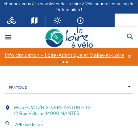
Abonnez-vous à la newsletter de La Loire à Vélo pour rester au top de
l'information !
MUSÉUM D’HISTOIRE
NATURELLE
Menu
Re
Musée et centre d'interprétation
×
Info circulation – Loire-Atlantique et Maine-et-Loire
Fil d'ariane
Accueil
Découverte de patrimoine
MUSÉUM D’HISTOIRE NATURELLE
PRATIQUE
MUSÉUM D’HISTOIRE NATURELLE
location_on
12 Rue Voltaire 44000 NANTES
search
Afficher le lien