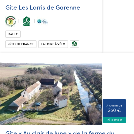
Gîte Les Larris de Garenne
BAULE
GÎTES DE FRANCE
LA LOIRE À VÉLO
À PARTIR DE
260 €
RÉSERVER
Gîte « Au clair de lune » de la ferme du