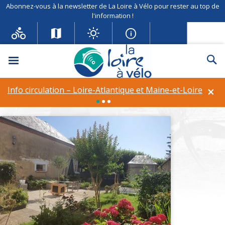
Abonnez-vous à la newsletter de La Loire à Vélo pour rester au top de
l'information !
Menu
Re
M3
×
Info circulation – Déviation à Vineuil (41)
Trigramme :
Gîtes