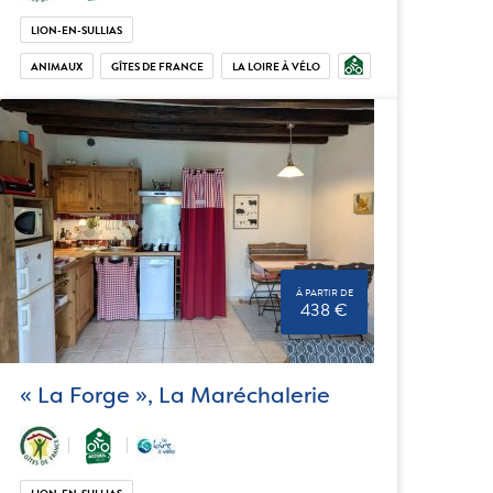
LION-EN-SULLIAS
ANIMAUX
GÎTES DE FRANCE
LA LOIRE À VÉLO
À PARTIR DE
438 €
« La Forge », La Maréchalerie