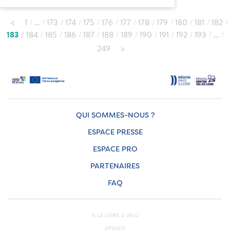
1
…
173
174
175
176
177
178
179
180
181
182
183
184
185
186
187
188
189
190
191
192
193
…
249
QUI SOMMES-NOUS ?
ESPACE PRESSE
ESPACE PRO
PARTENAIRES
FAQ
© LA LOIRE À VÉLO
APSULIS