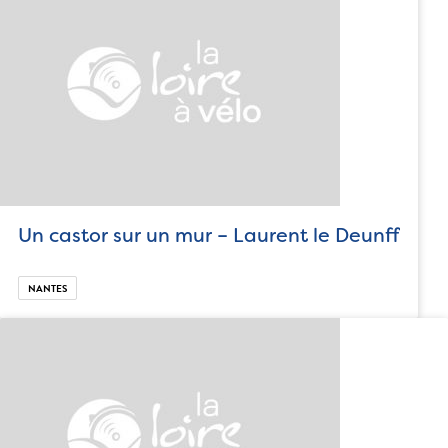
Un castor sur un mur – Laurent le Deunff
NANTES