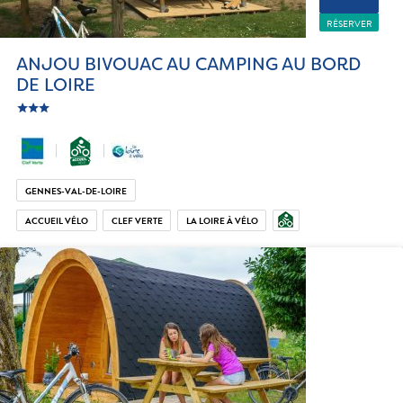
RÉSERVER
ANJOU BIVOUAC AU CAMPING AU BORD
DE LOIRE
star
c_star
ic_star
GENNES-VAL-DE-LOIRE
ACCUEIL VÉLO
CLEF VERTE
LA LOIRE À VÉLO