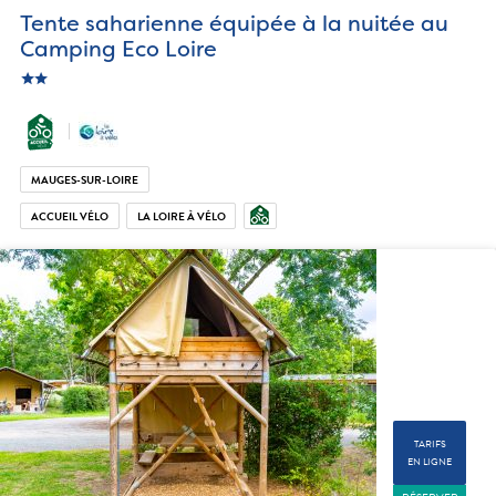
Tente saharienne équipée à la nuitée au
Camping Eco Loire
star
c_star
MAUGES-SUR-LOIRE
ACCUEIL VÉLO
LA LOIRE À VÉLO
TARIFS
EN LIGNE