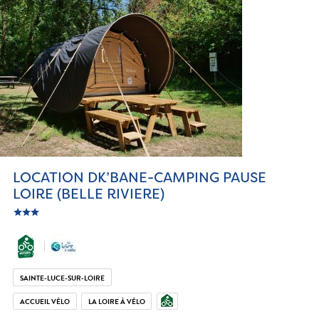
LOCATION DK’BANE-CAMPING PAUSE
LOIRE (BELLE RIVIERE)
star
c_star
ic_star
SAINTE-LUCE-SUR-LOIRE
ACCUEIL VÉLO
LA LOIRE À VÉLO