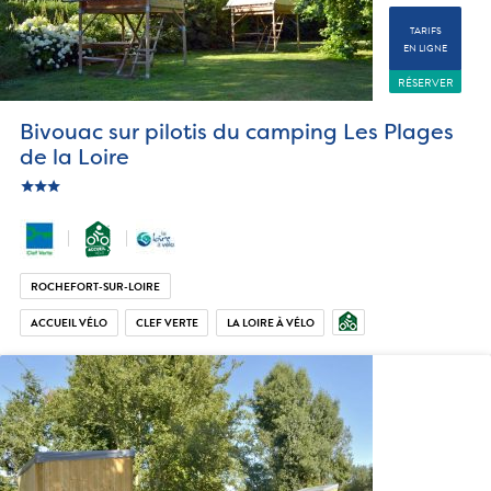
TARIFS
EN LIGNE
RÉSERVER
Bivouac sur pilotis du camping Les Plages
de la Loire
star
c_star
ic_star
ROCHEFORT-SUR-LOIRE
ACCUEIL VÉLO
CLEF VERTE
LA LOIRE À VÉLO