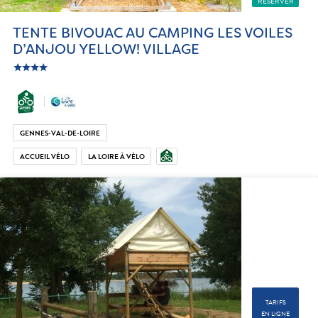
RÉSERVER
TENTE BIVOUAC AU CAMPING LES VOILES
D’ANJOU YELLOW! VILLAGE
star
c_star
ic_star
ic_star
GENNES-VAL-DE-LOIRE
ACCUEIL VÉLO
LA LOIRE À VÉLO
TARIFS
EN LIGNE