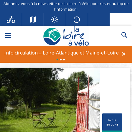
Abonnez-vous à la newsletter de La Loire à Vélo pour rester au top de
l'information !
Menu
Re
Yourtes Au bout de l’île
×
Info circulation – Loire-Atlantique et Maine-et-Loire
Equipements et services :
WiFi
TARIFS
EN LIGNE