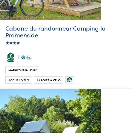
Cabane du randonneur Camping la
Promenade
star
c_star
ic_star
ic_star
MAUGES-SUR-LOIRE
ACCUEIL VÉLO
LA LOIRE À VÉLO