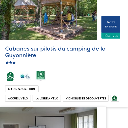
TARIFS
EN LIGNE
RÉSERVER
Cabanes sur pilotis du camping de la
Guyonnière
star
c_star
ic_star
MAUGES-SUR-LOIRE
ACCUEIL VÉLO
LA LOIRE À VÉLO
VIGNOBLES ET DÉCOUVERTES