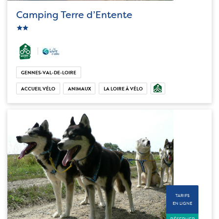
Camping Terre d’Entente
c_star
ic_star
GENNES-VAL-DE-LOIRE
ACCUEIL VÉLO
ANIMAUX
LA LOIRE À VÉLO
TARIFS
EN LIGNE