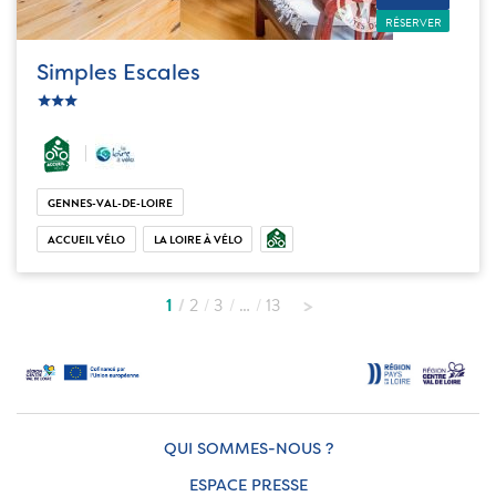
RÉSERVER
Simples Escales
c_star
ic_star
ic_star
GENNES-VAL-DE-LOIRE
ACCUEIL VÉLO
LA LOIRE À VÉLO
1
2
3
…
13
QUI SOMMES-NOUS ?
ESPACE PRESSE