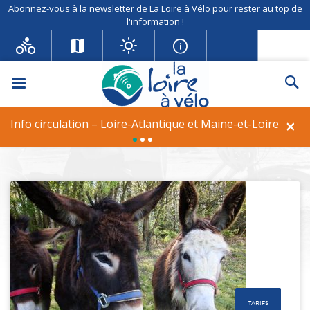
Abonnez-vous à la newsletter de La Loire à Vélo pour rester au top de
l'information !
Menu
Re
Communes
×
Info circulation – Loire-Atlantique et Maine-et-Loire
fil d'Ariane
Un itinéraire de 900 km au bord de la Loire
Communes
TARIFS