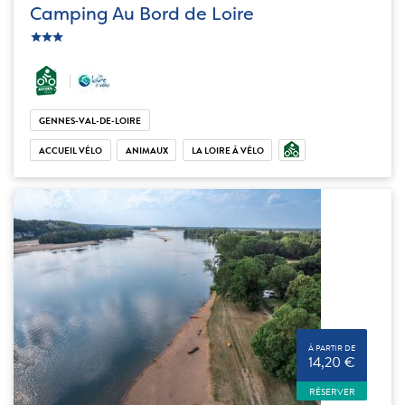
Camping Au Bord de Loire
c_star
ic_star
ic_star
GENNES-VAL-DE-LOIRE
ACCUEIL VÉLO
ANIMAUX
LA LOIRE À VÉLO
À PARTIR DE
14,20 €
RÉSERVER