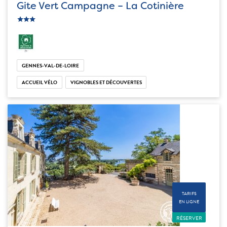
Gite Vert Campagne – La Cotinière
c_star
ic_star
ic_star
GENNES-VAL-DE-LOIRE
ACCUEIL VÉLO
VIGNOBLES ET DÉCOUVERTES
TARIFS
EN LIGNE
RÉSERVER