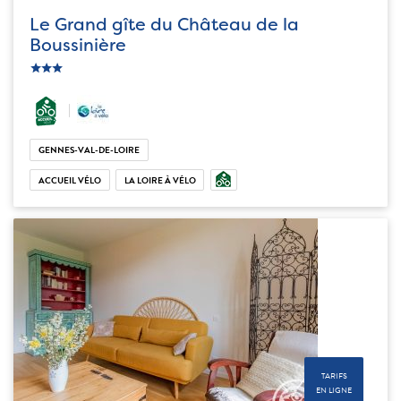
Le Grand gîte du Château de la
Boussinière
c_star
ic_star
ic_star
GENNES-VAL-DE-LOIRE
ACCUEIL VÉLO
LA LOIRE À VÉLO
TARIFS
EN LIGNE