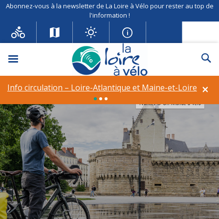
Abonnez-vous à la newsletter de La Loire à Vélo pour rester au top de
l'information !
Menu
Re
×
Info circulation – Loire-Atlantique et Maine-et-Loire
Nantes © Un Monde à Vélo