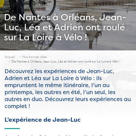
De Nantes à Orléans, Jean-
Luc, Léa et Adrien ont roulé
sur La Loire à Vélo !
Fil d'ariane
Accueil
Nos bonnes idées
De Nantes à Orléans, Jean-Luc, Léa et Adrien ont roulé sur La Loire à Vélo !
Découvrez les expériences de Jean-Luc,
Adrien et Léa sur La Loire à Vélo : ils
empruntent le même itinéraire, l’un au
printemps, les autres en été, l’un seul, les
autres en duo. Découvrez leurs expériences au
complet !
L’expérience de Jean-Luc