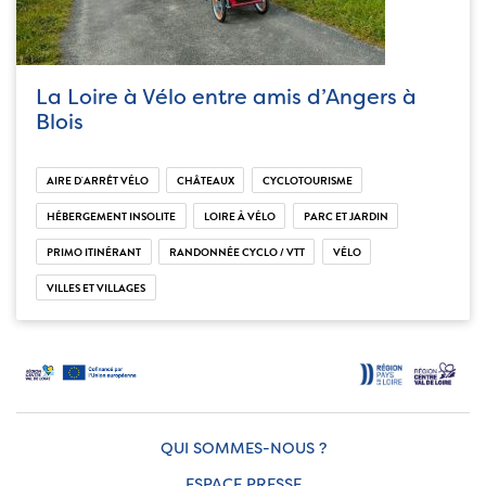
La Loire à Vélo entre amis d’Angers à
Blois
AIRE D'ARRÊT VÉLO
CHÂTEAUX
CYCLOTOURISME
HÉBERGEMENT INSOLITE
LOIRE À VÉLO
PARC ET JARDIN
PRIMO ITINÉRANT
RANDONNÉE CYCLO / VTT
VÉLO
VILLES ET VILLAGES
QUI SOMMES-NOUS ?
ESPACE PRESSE