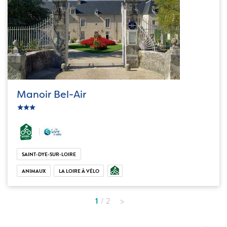
Manoir Bel-Air
c_star
ic_star
ic_star
SAINT-DYE-SUR-LOIRE
ANIMAUX
LA LOIRE À VÉLO
1
2