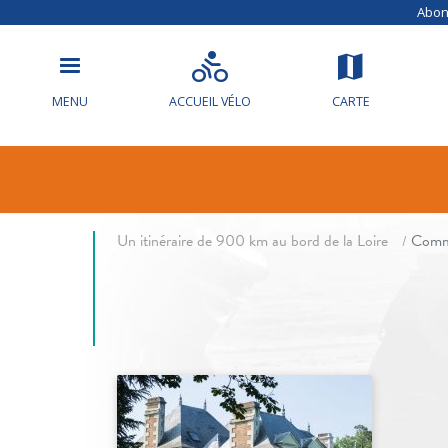
Abonn
MENU
ACCUEIL VÉLO
CARTE
Communes
fil d'Ariane
Un itinéraire de 900 km au bord de la Loire
Comm