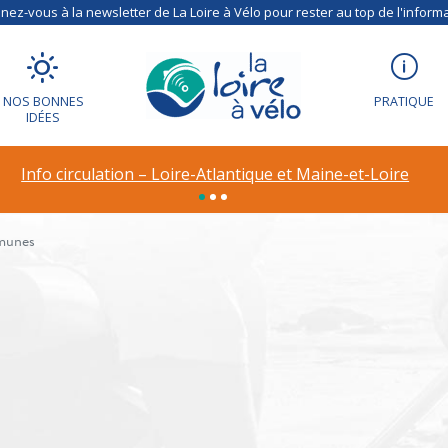
ez-vous à la newsletter de La Loire à Vélo pour rester au top de l'informa
NOS BONNES
PRATIQUE
IDÉES
Info circulation – Loire-Atlantique et Maine-et-Loire
unes