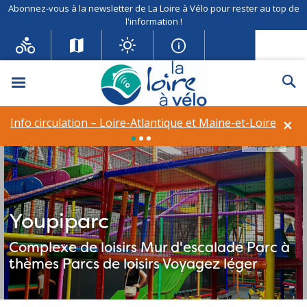
Abonnez-vous à la newsletter de La Loire à Vélo pour rester au top de
l'information !
Menu
Re
×
Info circulation – Loire-Atlantique et Maine-et-Loire
Youpiparc©
Youpiparc
Complexe de loisirs
Mur d'escalade
Parc à
thèmes
Parcs de loisirs
Voyagez léger