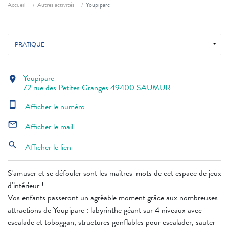
Fil d'ariane
Accueil
Autres activités
Youpiparc
PRATIQUE
Youpiparc
location_on
72 rue des Petites Granges 49400 SAUMUR
smartphone
Afficher le numéro
mail_outline
Afficher le mail
search
Afficher le lien
S'amuser et se défouler sont les maîtres-mots de cet espace de jeux
d'intérieur !
Vos enfants passeront un agréable moment grâce aux nombreuses
attractions de Youpiparc : labyrinthe géant sur 4 niveaux avec
escalade et toboggan, structures gonflables pour escalader, sauter