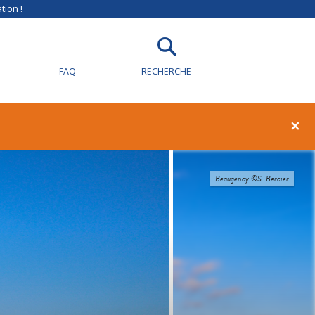
tion !
FAQ
RECHERCHE
×
Beaugency ©S. Bercier