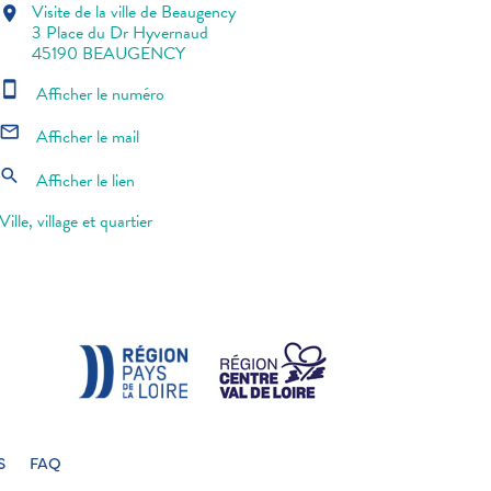
Visite de la ville de Beaugency
location_on
3 Place du Dr Hyvernaud
45190 BEAUGENCY
smartphone
Afficher le numéro
mail_outline
Afficher le mail
search
Afficher le lien
Ville, village et quartier
S
FAQ