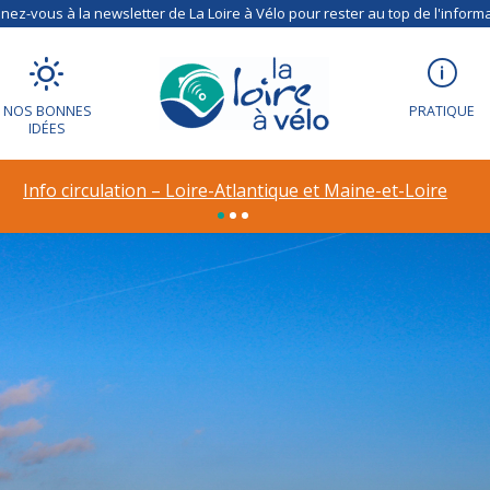
ez-vous à la newsletter de La Loire à Vélo pour rester au top de l'informa
NOS BONNES
PRATIQUE
IDÉES
Info circulation – Loire-Atlantique et Maine-et-Loire