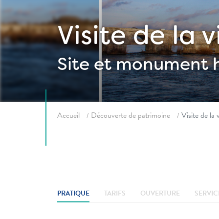
Visite de la 
Site et monument h
Fil d'ariane
Accueil
Découverte de patrimoine
Visite de la
PRATIQUE
TARIFS
OUVERTURE
SERVIC