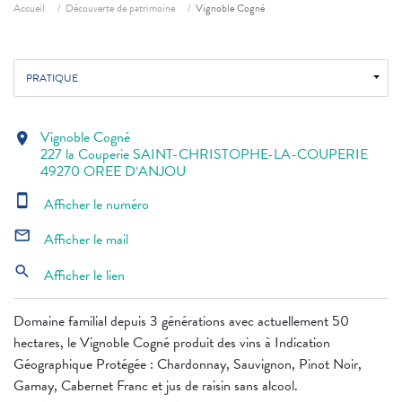
Fil d'ariane
Accueil
Découverte de patrimoine
Vignoble Cogné
PRATIQUE
Vignoble Cogné
location_on
227 la Couperie SAINT-CHRISTOPHE-LA-COUPERIE
49270 OREE D‘ANJOU
smartphone
Afficher le numéro
mail_outline
Afficher le mail
search
Afficher le lien
Domaine familial depuis 3 générations avec actuellement 50
hectares, le Vignoble Cogné produit des vins à Indication
Géographique Protégée : Chardonnay, Sauvignon, Pinot Noir,
Gamay, Cabernet Franc et jus de raisin sans alcool.