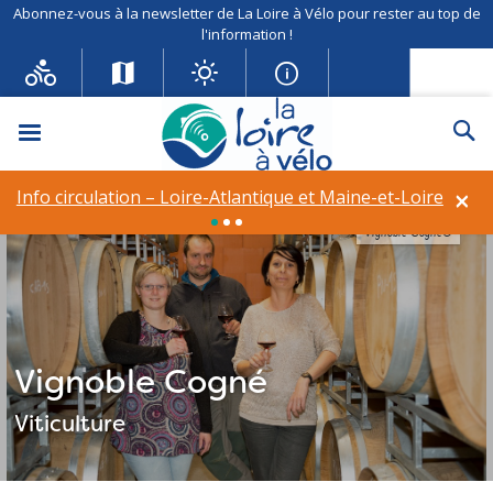
Abonnez-vous à la newsletter de La Loire à Vélo pour rester au top de
l'information !
Menu
Re
×
Info circulation – Loire-Atlantique et Maine-et-Loire
Vignoble Cogné©
Vignoble Cogné
Viticulture