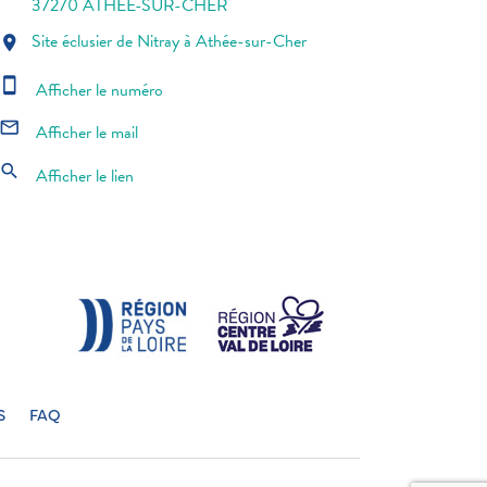
37270 ATHEE-SUR-CHER
Site éclusier de Nitray à Athée-sur-Cher
location_on
smartphone
Afficher le numéro
mail_outline
Afficher le mail
search
Afficher le lien
S
FAQ