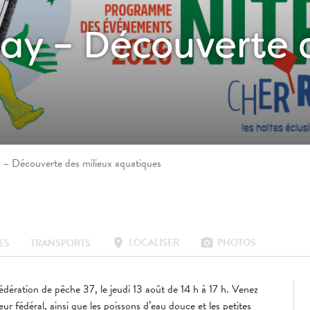
ray – Découverte 
y – Découverte des milieux aquatiques
LOCALISER
PHOTOS
location_on
photo_camera
ES
TRANSPORTS
édération de pêche 37, le jeudi 13 août de 14 h à 17 h. Venez
r fédéral, ainsi que les poissons d’eau douce et les petites