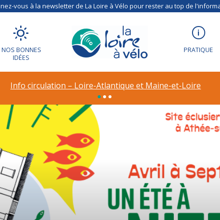
ez-vous à la newsletter de La Loire à Vélo pour rester au top de l'informa
NOS BONNES
PRATIQUE
IDÉES
Info circulation – Loire-Atlantique et Maine-et-Loire