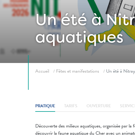
Un été à Nit
aquatiques
Fil d'ariane
Accueil
Fêtes et manifestations
Un été à Nitra
PRATIQUE
TARIFS
OUVERTURE
SERVIC
Découverte des milieux aquatiques, organisée par la f
découvrir la faune aquatique du Cher avec un animateu