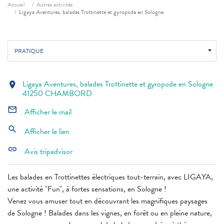
Fil d'ariane
Accueil
Autres activités
Ligaya Aventures, balades Trottinette et gyropode en Sologne
PRATIQUE
Ligaya Aventures, balades Trottinette et gyropode en Sologne
location_on
41250 CHAMBORD
mail_outline
Afficher le mail
search
Afficher le lien
link
Avis tripadvisor
Les balades en Trottinettes électriques tout-terrain, avec LIGAYA,
une activité "Fun", à fortes sensations, en Sologne !
Venez vous amuser tout en découvrant les magnifiques paysages
de Sologne ! Balades dans les vignes, en forêt ou en pleine nature,