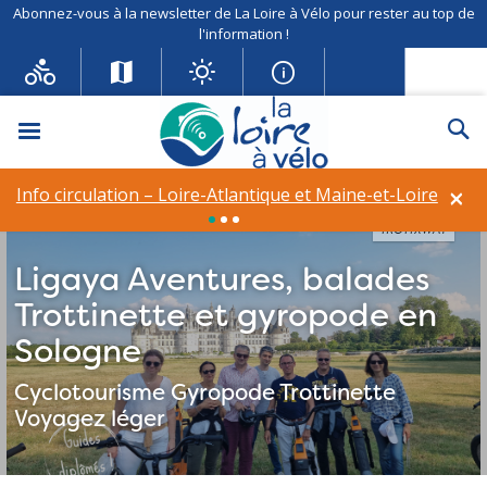
Abonnez-vous à la newsletter de La Loire à Vélo pour rester au top de
l'information !
Menu
Re
×
Info circulation – Loire-Atlantique et Maine-et-Loire
TROTTXWAY
Ligaya Aventures, balades
Trottinette et gyropode en
Sologne
Cyclotourisme
Gyropode
Trottinette
Voyagez léger