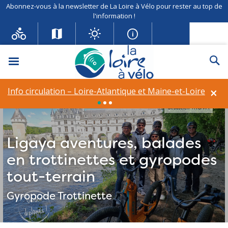
Abonnez-vous à la newsletter de La Loire à Vélo pour rester au top de
l'information !
Menu
Re
×
Info circulation – Loire-Atlantique et Maine-et-Loire
Sébastien TROVA
Ligaya aventures, balades
en trottinettes et gyropodes
tout-terrain
Gyropode
Trottinette