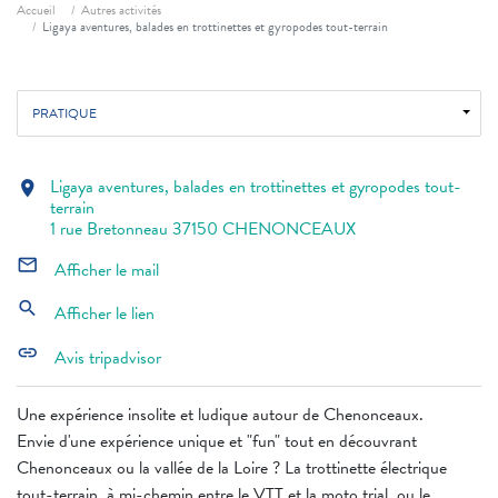
Fil d'ariane
Accueil
Autres activités
Ligaya aventures, balades en trottinettes et gyropodes tout-terrain
PRATIQUE
Ligaya aventures, balades en trottinettes et gyropodes tout-
location_on
terrain
1 rue Bretonneau 37150 CHENONCEAUX
mail_outline
Afficher le mail
search
Afficher le lien
link
Avis tripadvisor
Une expérience insolite et ludique autour de Chenonceaux.
Envie d'une expérience unique et "fun" tout en découvrant
Chenonceaux ou la vallée de la Loire ? La trottinette électrique
tout-terrain, à mi-chemin entre le VTT et la moto trial, ou le