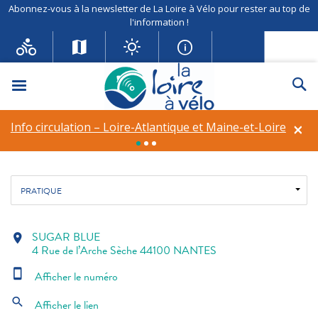
Abonnez-vous à la newsletter de La Loire à Vélo pour rester au top de
l'information !
SUGAR BLUE
Menu
Re
Restaurant
×
Info circulation – Loire-Atlantique et Maine-et-Loire
Fil d'ariane
Accueil
Restauration
SUGAR BLUE
PRATIQUE
SUGAR BLUE
location_on
4 Rue de l’Arche Sèche 44100 NANTES
smartphone
Afficher le numéro
search
Afficher le lien