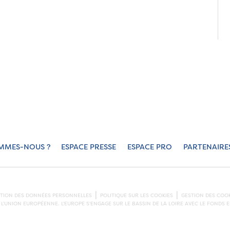
MMES-NOUS ?
ESPACE PRESSE
ESPACE PRO
PARTENAIRE
CTION DES DONNÉES PERSONNELLES
POLITIQUE SUR LES COOKIES
GESTION DES COOK
L’UNION EUROPÉENNE. L'EUROPE S'ENGAGE SUR LE BASSIN DE LA LOIRE AVEC LE FOND