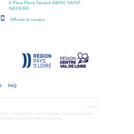
6 Place Pierre Sémard 44600 SAINT-
NAZAIRE
smartphone
Afficher le numéro
S
FAQ
APSULIS
IES
ACCESSIBILITÉ : NON CONFORME
CGU RÉSERVATION
S EUROPÉEN DE DÉVELOPPEMENT RÉGIONAL