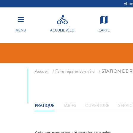
Abonn
STATION DE
GONFLAGE D
MENU
ACCUEIL VÉLO
CARTE
Réparateur de vélo
Fil d'ariane
Accueil
Faire réparer son vélo
STATION DE 
PRATIQUE
TARIFS
OUVERTURE
SERVIC
Activités proposées : Réparateur de vélos