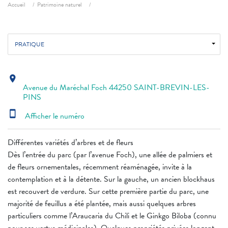
Fil d'ariane
Accueil
Patrimoine naturel
PRATIQUE
location_on
Avenue du Maréchal Foch 44250 SAINT-BREVIN-LES-
PINS
smartphone
Afficher le numéro
Différentes variétés d’arbres et de fleurs
Dès l’entrée du parc (par l’avenue Foch), une allée de palmiers et
de fleurs ornementales, récemment réaménagée, invite à la
contemplation et à la détente. Sur la gauche, un ancien blockhaus
est recouvert de verdure. Sur cette première partie du parc, une
majorité de feuillus a été plantée, mais aussi quelques arbres
particuliers comme l’Araucaria du Chili et le Ginkgo Biloba (connu
pour ses vertus médicinales). Quelques propriétés privées longent