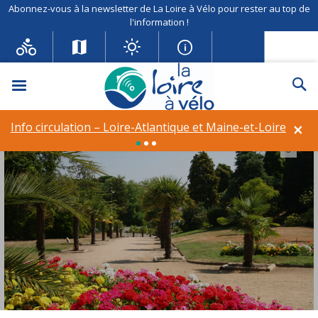
Abonnez-vous à la newsletter de La Loire à Vélo pour rester au top de
l'information !
Menu
Re
×
Info circulation – Loire-Atlantique et Maine-et-Loire
©