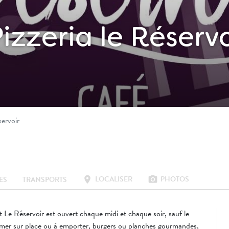
izzeria le Réservo
servoir
LOCALISER
PHOTOS
location_on
photo_camera
ES
TRANSPORTS
t Le Réservoir est ouvert chaque midi et chaque soir, sauf le
mer sur place ou à emporter, burgers ou planches gourmandes,