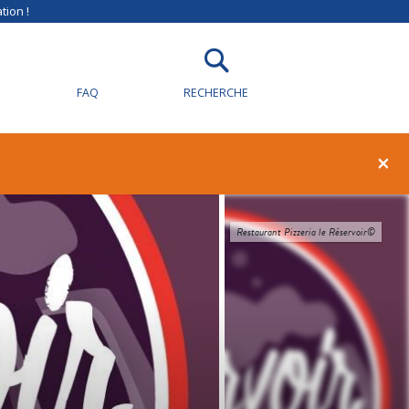
tion !
FAQ
RECHERCHE
×
Restaurant Pizzeria le Réservoir©