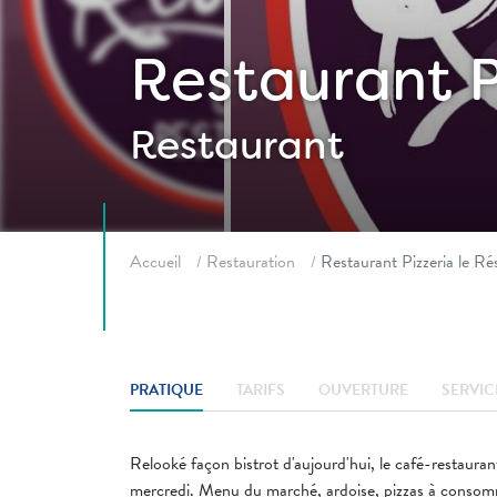
Restaurant P
Restaurant
Fil d'ariane
Accueil
Restauration
Restaurant Pizzeria le Ré
PRATIQUE
TARIFS
OUVERTURE
SERVIC
Relooké façon bistrot d'aujourd'hui, le café-restauran
mercredi. Menu du marché, ardoise, pizzas à consom