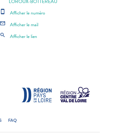
LOROUX-BOTTEREAU
smartphone
Afficher le numéro
mail_outline
Afficher le mail
search
Afficher le lien
S
FAQ