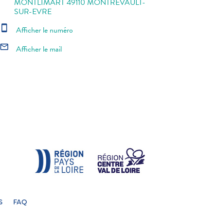
MONTLIMART 49110 MONTREVAULT-
SUR-EVRE
smartphone
Afficher le numéro
mail_outline
Afficher le mail
S
FAQ