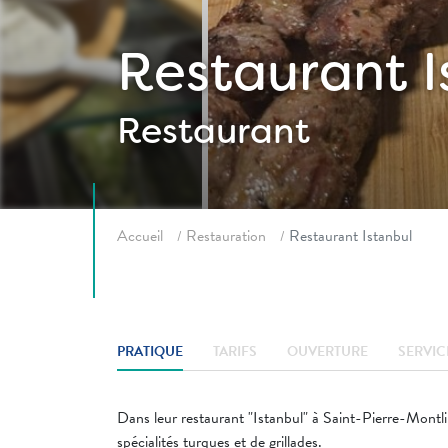
Restaurant I
Restaurant
Fil d'ariane
Accueil
Restauration
Restaurant Istanbul
PRATIQUE
TARIFS
OUVERTURE
SERVIC
Dans leur restaurant "Istanbul" à Saint-Pierre-Mont
spécialités turques et de grillades.