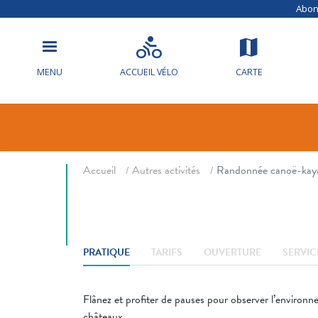
Randonnée c
Abonn
la Madeleine
de Saumur
MENU
ACCUEIL VÉLO
CARTE
Canoé kayak
Fil d'ariane
Accueil
Autres activités
Randonnée canoë-kayak
PRATIQUE
TARIFS
OUVERTURE
SERVIC
Flânez et profiter de pauses pour observer l’environn
châteaux...