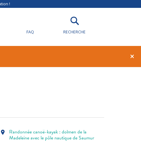
lmen de
tion !
tique
FAQ
RECHERCHE
1
0
×
Randonnée canoë-kayak : dolmen de la
location_on
Madeleine avec le pôle nautique de Saumur