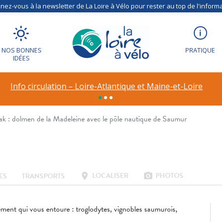
anoë-kayak : do
ez-vous à la newsletter de La Loire à Vélo pour rester au top de l'informa
 avec le pôle nau
NOS BONNES
PRATIQUE
IDÉES
Info circulation – Loire-Atlantique et Maine-et-Loire
 : dolmen de la Madeleine avec le pôle nautique de Saumur
LOCALISER
PHOTOS
location_on
photo_camera
ES
TRANSPORTS
ement qui vous entoure : troglodytes, vignobles saumurois,