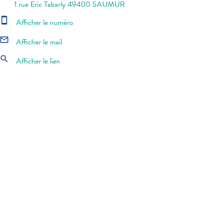
1 rue Eric Tabarly 49400 SAUMUR
smartphone
Afficher le numéro
mail_outline
Afficher le mail
search
Afficher le lien