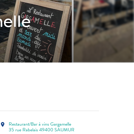
elle
Restaurant/Bar à vins Gargamelle
location_on
35 rue Rabelais 49400 SAUMUR