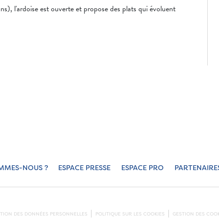
s), l'ardoise est ouverte et propose des plats qui évoluent
MMES-NOUS ?
ESPACE PRESSE
ESPACE PRO
PARTENAIRE
CTION DES DONNÉES PERSONNELLES
POLITIQUE SUR LES COOKIES
GESTION DES COOK