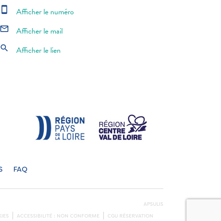
smartphone
Afficher le numéro
mail_outline
Afficher le mail
search
Afficher le lien
S
FAQ
APSULIS
IES
ACCESSIBILITÉ : NON CONFORME
CGU RÉSERVATION