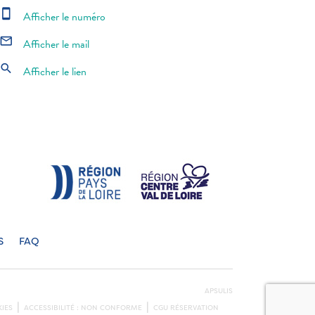
smartphone
Afficher le numéro
mail_outline
Afficher le mail
search
Afficher le lien
S
FAQ
APSULIS
IES
ACCESSIBILITÉ : NON CONFORME
CGU RÉSERVATION