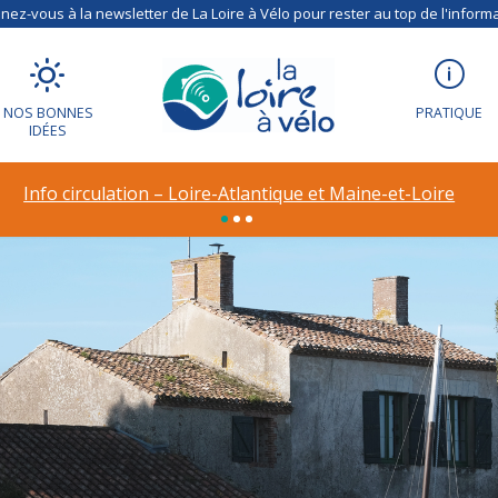
ez-vous à la newsletter de La Loire à Vélo pour rester au top de l'informa
NOS BONNES
PRATIQUE
IDÉES
Info circulation – Loire-Atlantique et Maine-et-Loire