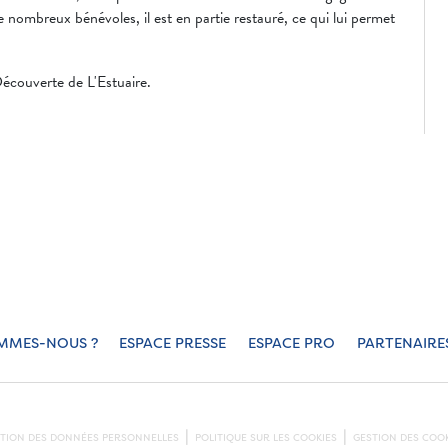
e nombreux bénévoles, il est en partie restauré, ce qui lui permet
Découverte de L'Estuaire.
MMES-NOUS ?
ESPACE PRESSE
ESPACE PRO
PARTENAIRE
CTION DES DONNÉES PERSONNELLES
POLITIQUE SUR LES COOKIES
GESTION DES COOK