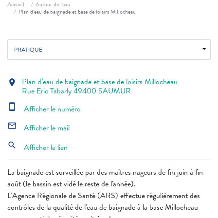
Fil d'ariane
Accueil
Autour de l'eau
Plan d’eau de baignade et base de loisirs Millocheau
PRATIQUE
Plan d’eau de baignade et base de loisirs Millocheau
location_on
Rue Eric Tabarly 49400 SAUMUR
smartphone
Afficher le numéro
mail_outline
Afficher le mail
search
Afficher le lien
La baignade est surveillée par des maîtres nageurs de fin juin à fin
août (le bassin est vidé le reste de l'année).
L'Agence Régionale de Santé (ARS) effectue régulièrement des
contrôles de la qualité de l'eau de baignade à la base Millocheau