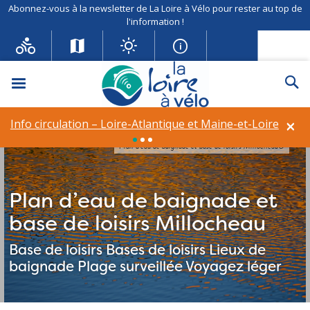
Abonnez-vous à la newsletter de La Loire à Vélo pour rester au top de
l'information !
Menu
Re
×
Info circulation – Loire-Atlantique et Maine-et-Loire
Plan d’eau de baignade et base de loisirs Millocheau©
Plan d’eau de baignade et
base de loisirs Millocheau
Base de loisirs
Bases de loisirs
Lieux de
baignade
Plage surveillée
Voyagez léger