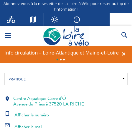
Abonnez-vous à la newsletter de La Loire à Vélo pour rester au top de
l'information !
Centre Aquatique Carré d’Ô
Menu
Re
Equipement de loisirs
Voyagez léger
×
Info circulation – Loire-Atlantique et Maine-et-Loire
Fil d'ariane
Accueil
Autour de l'eau
Centre Aquatique Carré d’Ô
PRATIQUE
Centre Aquatique Carré d’Ô
location_on
Avenue du Prieuré 37520 LA RICHE
smartphone
Afficher le numéro
mail_outline
Afficher le mail