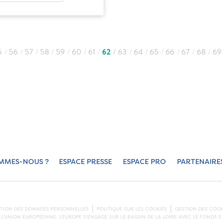
5
56
57
58
59
60
61
62
63
64
65
66
67
68
69
MMES-NOUS ?
ESPACE PRESSE
ESPACE PRO
PARTENAIRE
CTION DES DONNÉES PERSONNELLES
POLITIQUE SUR LES COOKIES
GESTION DES COOK
L’UNION EUROPÉENNE. L'EUROPE S'ENGAGE SUR LE BASSIN DE LA LOIRE AVEC LE FOND