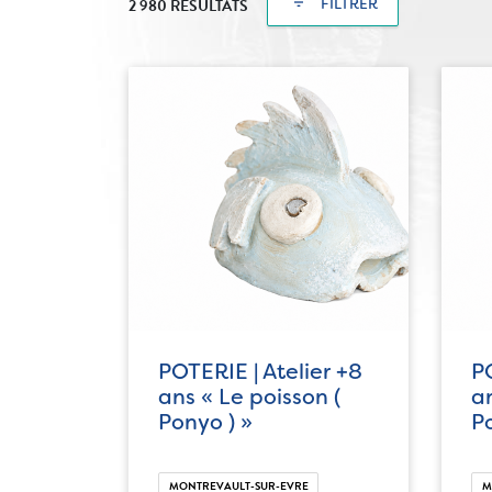
filter_list
FILTRER
2 980 RÉSULTATS
POTERIE | Atelier +8
PO
ans « Le poisson (
an
Ponyo ) »
Po
MONTREVAULT-SUR-EVRE
M