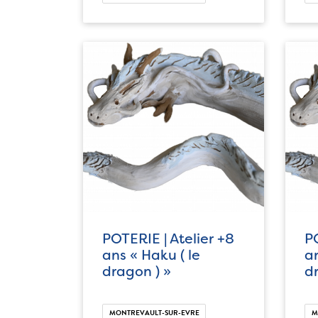
POTERIE | Atelier +8
PO
ans « Haku ( le
an
dragon ) »
d
MONTREVAULT-SUR-EVRE
M