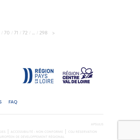
70
71
72
…
298
S
FAQ
APSULIS
IES
ACCESSIBILITÉ : NON CONFORME
CGU RÉSERVATION
S EUROPÉEN DE DÉVELOPPEMENT RÉGIONAL