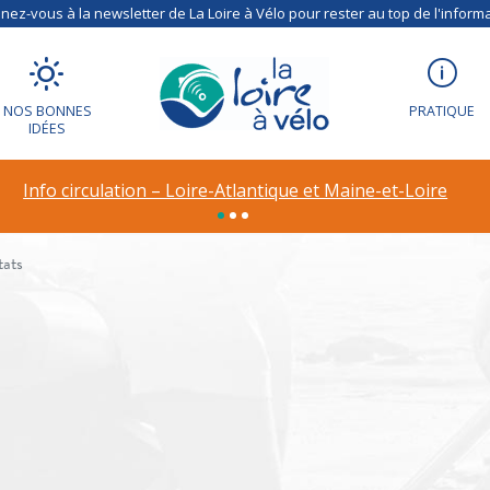
ez-vous à la newsletter de La Loire à Vélo pour rester au top de l'informa
NOS BONNES
PRATIQUE
IDÉES
Info circulation – Loire-Atlantique et Maine-et-Loire
tats