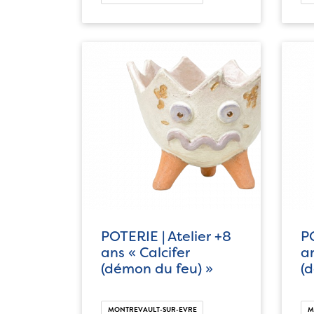
POTERIE | Atelier +8
PO
ans « Calcifer
an
(démon du feu) »
(
MONTREVAULT-SUR-EVRE
M