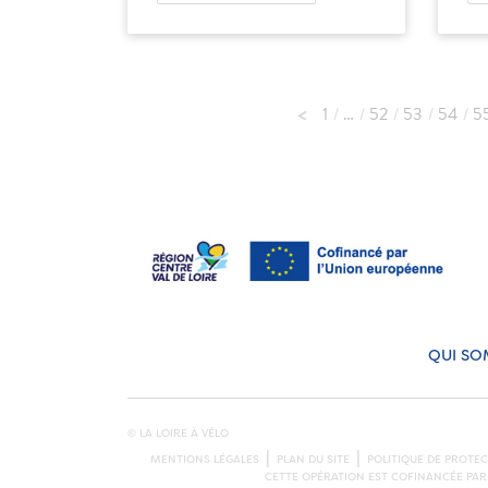
1
…
52
53
54
5
QUI SO
© LA LOIRE À VÉLO
MENTIONS LÉGALES
PLAN DU SITE
POLITIQUE DE PROTE
CETTE OPÉRATION EST COFINANCÉE PAR 