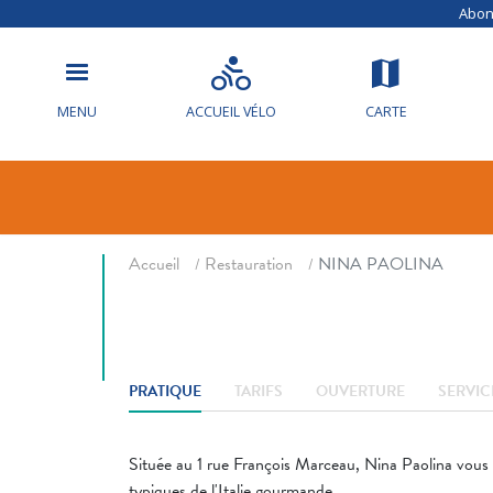
Abonn
NINA PAOLI
MENU
ACCUEIL VÉLO
CARTE
Restaurant
Fil d'ariane
Accueil
Restauration
NINA PAOLINA
PRATIQUE
TARIFS
OUVERTURE
SERVIC
Située au 1 rue François Marceau, Nina Paolina vous 
typiques de l'Italie gourmande.