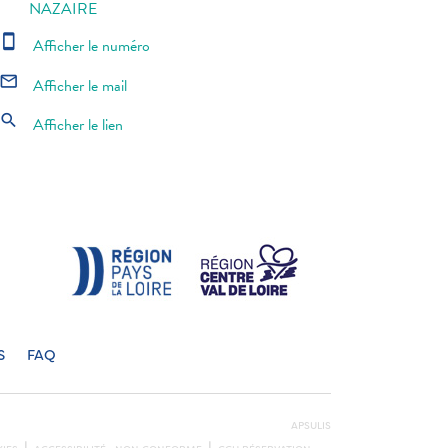
NAZAIRE
smartphone
Afficher le numéro
mail_outline
Afficher le mail
search
Afficher le lien
S
FAQ
APSULIS