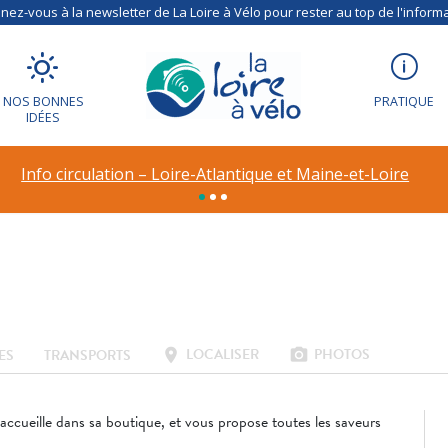
ez-vous à la newsletter de La Loire à Vélo pour rester au top de l'informa
NA
NOS BONNES
PRATIQUE
IDÉES
Info circulation – Loire-Atlantique et Maine-et-Loire
LOCALISER
PHOTOS
location_on
photo_camera
ES
TRANSPORTS
accueille dans sa boutique, et vous propose toutes les saveurs