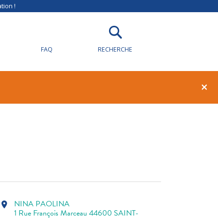
tion !
FAQ
RECHERCHE
1
0
×
NINA PAOLINA
location_on
1 Rue François Marceau 44600 SAINT-