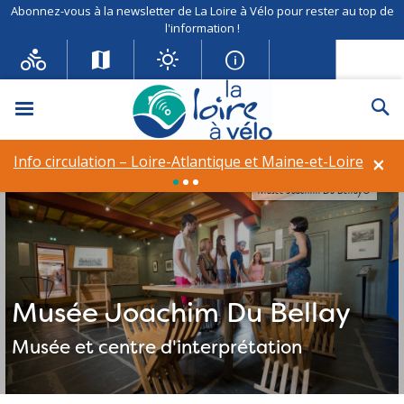
Abonnez-vous à la newsletter de La Loire à Vélo pour rester au top de
l'information !
Menu
Re
×
Info circulation – Loire-Atlantique et Maine-et-Loire
Musée Joachim Du Bellay©
Musée Joachim Du Bellay
Musée et centre d'interprétation