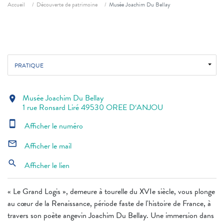
Fil d'ariane
Accueil
Découverte de patrimoine
Musée Joachim Du Bellay
PRATIQUE
Musée Joachim Du Bellay
location_on
1 rue Ronsard Liré 49530 OREE D‘ANJOU
smartphone
Afficher le numéro
mail_outline
Afficher le mail
search
Afficher le lien
« Le Grand Logis », demeure à tourelle du XVIe siècle, vous plonge
au cœur de la Renaissance, période faste de l'histoire de France, à
travers son poète angevin Joachim Du Bellay. Une immersion dans