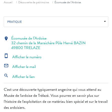
Fil d'ariane
Accueil
Découverte de patrimoine
Écomusée de l’Ardoise
PRATIQUE
Écomusée de l’Ardoise
location_on
32 chemin de la Maraichère Pôle Hervé BAZIN
49800 TRELAZE
smartphone
Afficher le numéro
mail_outline
Afficher le mail
search
Afficher le lien
C'est une découverte typiquement angevine qui vous attend au
Musée de l'ardoise de Trélazé. Vous pourrez en savoir plus sur
l'histoire de l'exploitation de ce matériau bien spécial et sur le travail
des ardoisiers.