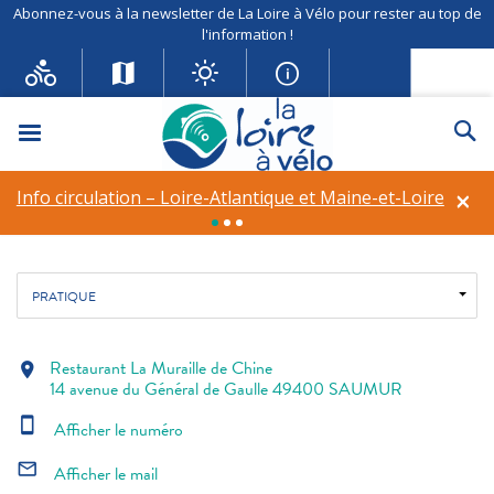
Abonnez-vous à la newsletter de La Loire à Vélo pour rester au top de
l'information !
Restaurant La Muraille de
Chine
Menu
Re
Restaurant
×
Info circulation – Loire-Atlantique et Maine-et-Loire
Fil d'ariane
Accueil
Restauration
Restaurant La Muraille de Chine
PRATIQUE
Restaurant La Muraille de Chine
location_on
14 avenue du Général de Gaulle 49400 SAUMUR
smartphone
Afficher le numéro
mail_outline
Afficher le mail