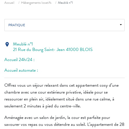
Fil d'ariane
Accueil
Hébergements locatifs
Meublé n°1
PRATIQUE
Meublé n°1
location_on
21 Rue du Bourg Saint- Jean 41000 BLOIS
Accueil 24h/24 :
Accueil automate :
Offrez vous un séjour relaxant dans cet appartement cosy d’une
chambre avec une cour extérieure privative, idéale pour se
ressourcer en plein air, idéalement situé dans une rue calme, à
seulement 2 minutes à pied du centre-ville.
Aménagée avec un salon de jardin, la cour est parfaite pour
savourer vos repas ou vous détendre au soleil. L’appartement de 28