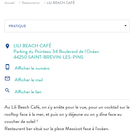
Fil d'ariane
Accueil
Restauration
LILI BEACH CAFÉ
PRATIQUE
LILI BEACH CAFÉ
location_on
Parking du Pointeau 34 Boulevard de l'Océan
44250 SAINT-BREVIN-LES-PINS
smartphone
Afficher le numéro
mail_outline
Afficher le mail
search
Afficher le lien
Au Lili Beach Café, on s'y arrête pour la vue, pour un cocktail sur le
rooftop face à la mer, et puis on y déjeune ou on y dîne face au
coucher de soleil !
Restaurant bar situé sur la place Massicot face à l'océan.