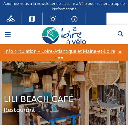
Abonnez-vous à la newsletter de La Loire à Vélo pour rester au top de
l'information !
Menu
Re
×
Info circulation – Loire-Atlantique et Maine-et-Loire
LILI BEACH CAFÉ©
LILI BEACH CAFÉ
Restaurant