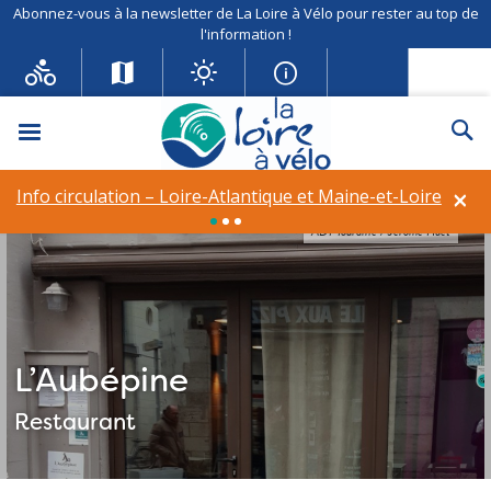
Abonnez-vous à la newsletter de La Loire à Vélo pour rester au top de
l'information !
Menu
Re
×
Info circulation – Loire-Atlantique et Maine-et-Loire
ADT Touraine / Jérôme Huet
L’Aubépine
Restaurant