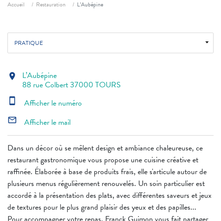
Fil d'ariane
Accueil
Restauration
L’Aubépine
PRATIQUE
L’Aubépine
location_on
88 rue Colbert 37000 TOURS
smartphone
Afficher le numéro
mail_outline
Afficher le mail
Dans un décor où se mêlent design et ambiance chaleureuse, ce
restaurant gastronomique vous propose une cuisine créative et
raffinée. Élaborée à base de produits frais, elle s'articule autour de
plusieurs menus régulièrement renouvelés. Un soin particulier est
accordé à la présentation des plats, avec différentes saveurs et jeux
de textures pour le plus grand plaisir des yeux et des papilles...
Pour accompagner votre repas, Franck Guimon vous fait partager